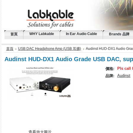
WHY Labkable
In Ear Audio Cable
首頁
Brands 品牌
首頁
USB DAC Headphone Amp (USB 耳擴)
Audinst HUD-DX1 Audio Grad
Audinst HUD-DX1 Audio Grade USB DAC, supp
Pls call
價格:
Audinst
品牌:
查看放大圖片