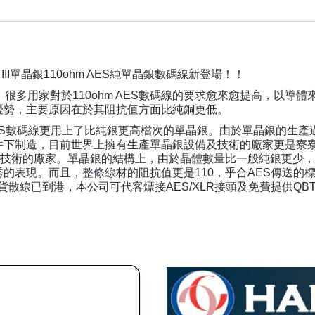
l Silver III單晶銀110ohm AES純單晶銀數碼線新登場！！
很多用家對於110ohm AES數碼線的要求愈來愈提高，以導體
優勢，主要原因在於其阻抗值方面比純銅更低。
S III AES數碼線更用上了比純銀更高檔次的單晶銀。由於單晶銀的生
件下制造，目前世界上擁有生產單晶銀設備及技術的廠家更是寮
一家擁有此技術的廠家。單晶銀的結構上，由於晶體數量比一般純銀更少
的表現。而且，整條線材的阻抗值更是110，乎合AES傳送的
新貨散線已到港，本公司可代客熛接AES/XLR接頭及免費提供QBT 
。