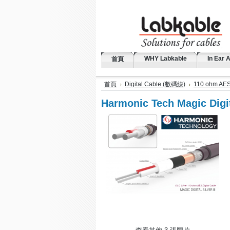
WHY Labkable
In Ear 
首頁
首頁
Digital Cable (數碼線)
110 ohm AE
Harmonic Tech Magic Di