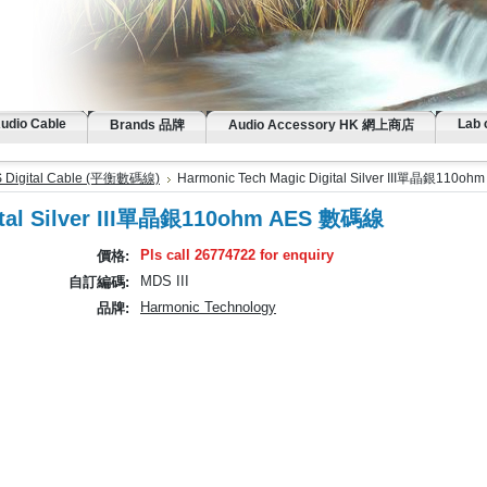
Audio Cable
Lab 
Brands 品牌
Audio Accessory HK 網上商店
S Digital Cable (平衡數碼線)
Harmonic Tech Magic Digital Silver III單晶銀110o
gital Silver III單晶銀110ohm AES 數碼線
Pls call 26774722 for enquiry
價格:
MDS III
自訂編碼:
Harmonic Technology
品牌: