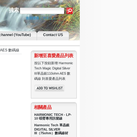
搜索
|
進階搜索
搜索提示
channel (YouTube)
Contact US
hm AES 數碼線
新增至喜愛產品列表
按以下按鈕新增 Harmonic
Tech Magic Digital Silver
III單晶銀110ohm AES 數
碼線 到喜愛產品列表
相關產品
HARMONIC TECH - LP-
10 唱臂專用訊號線
Harmonic Tech 單晶銀
DIGITAL SILVER
III（75ohm）數碼線材