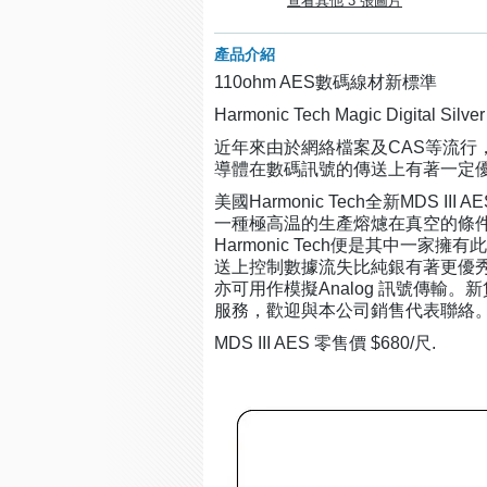
查看其他 3 張圖片
產品介紹
110ohm AES數碼線材新標準
Harmonic Tech Magic Digita
近年來由於網絡檔案及CAS等流行，
導體在數碼訊號的傳送上有著一定
美國Harmonic Tech全新MD
一種極高温的生產熔爈在真空的條
Harmonic Tech便是其中
送上控制數據流失比純銀有著更優秀
亦可用作模擬Analog 訊號傳輸。
服務，歡迎與本公司銷售代表聯絡
MDS III AES 零售價 $680/尺.