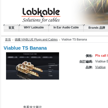
WHY Labkable
In Ear Audio Cable
首頁
Brands 品牌
首頁
德國 VIABLUE Plugs and Cables
Viablue TS Banana
Viablue TS Banana
Pls call
價格:
Viablue 
自訂編碼:
Viablue
品牌:
查看放大圖片