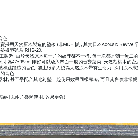
音色!
然原木製造的墊板 (非MDF 板), 其實日本Acousic Revive
型號為 RHB-20.
加工製造, 由於天然原木每一片的紋理都不一樣, 每一塊都是獨一無二的
寸為47x38cm 剛好可以放入市面一般的音響架內. 天然胡桃木的
感和跳躍感的音色, 加上很多人認為天然原木帶有生命力, 採用原木
的音色.
, 器材, 甚至乎配合其他釘墊一起使用效果同樣顯著, 而且其售價非常親
廠方建議可以兩片疊起使用, 效果更強)