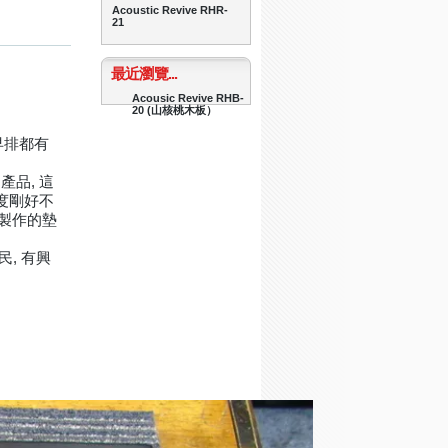
Acoustic Revive RHR-
21
最近瀏覽...
Acousic Revive RHB-
20 (山核桃木板）
 早排都有
產品, 這
密度剛好不
來製作的墊
民, 有興