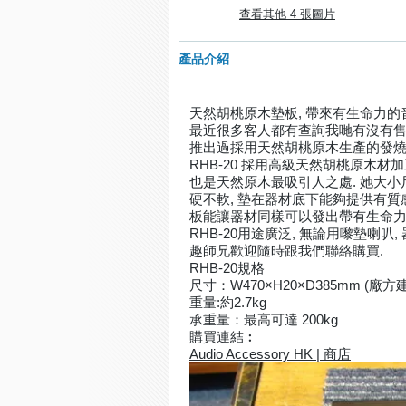
查看其他 4 張圖片
產品介紹
天然胡桃原木墊板, 帶來有生命力的
最近很多客人都有查詢我哋有沒有售賣採用天
推出過採用天然胡桃原木生產的發燒墊板
RHB-20 採用高級天然胡桃原木材
也是天然原木最吸引人之處. 她大小尺
硬不軟, 墊在器材底下能夠提供有質
板能讓器材同樣可以發出帶有生命力
RHB-20用途廣泛, 無論用嚟墊喇叭
趣師兄歡迎隨時跟我們聯絡購買.
RHB-20規格
尺寸：W470×H20×D385mm (
重量:約2.7kg
承重量：最高可達 200kg
購買連結︰
Audio Accessory HK | 商店