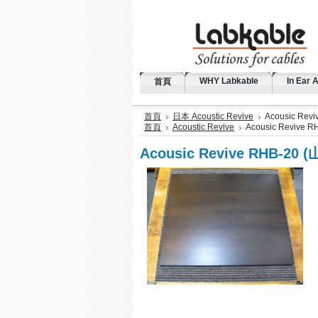
WHY Labkable
In Ear 
首頁
首頁
日本 Acoustic Revive
Acousic Re
首頁
Acoustic Revive
Acousic Revive
Acousic Revive RHB-2