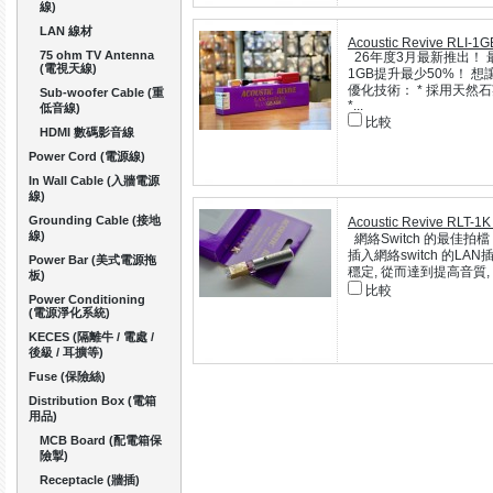
線)
LAN 線材
Acoustic Revive RLI-1G
75 ohm TV Antenna
26年度3月最新推出！ 最
(電視天線)
1GB提升最少50%！ 想讓
優化技術： * 採用天然石
Sub-woofer Cable (重
*...
低音線)
比較
HDMI 數碼影音線
Power Cord (電源線)
In Wall Cable (入牆電源
線)
Grounding Cable (接地
Acoustic Revive RL
線)
網絡Switch 的最佳拍檔！ A
插入網絡switch 的L
Power Bar (美式電源拖
穩定, 從而達到提高音質, 
板)
比較
Power Conditioning
(電源淨化系統)
KECES (隔離牛 / 電處 /
後級 / 耳擴等)
Fuse (保險絲)
Distribution Box (電箱
用品)
MCB Board (配電箱保
險掣)
Receptacle (牆插)