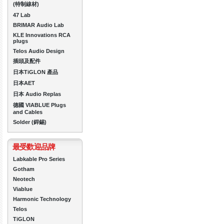
(特制線材)
47 Lab
BRIMAR Audio Lab
KLE Innovations RCA
plugs
Telos Audio Design
插頭及配件
日本TiGLON 產品
日本AET
日本 Audio Replas
德國 VIABLUE Plugs
and Cables
Solder (銲錫)
最受歡迎品牌
Labkable Pro Series
Gotham
Neotech
Viablue
Harmonic Technology
Telos
TiGLON