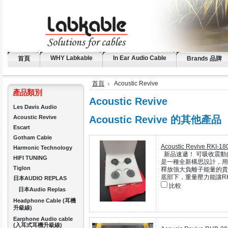
WHY Labkable
In Ear Audio Cable
首頁
Brands 品牌
首頁
Acoustic Revive
產品類別
Acoustic Revive
Les Davis Audio
Acoustic Revive 的其他產品
Acoustic Revive
Escart
Gotham Cable
Acoustic Revive RKI-1
Harmonic Technology
新品速遞！ 可吸收震動的器材
HIFI TUNING
是一種全新構思設計，用
Tiglon
釋放強大負離子能量的貴
底部下，重量壓力能讓RKI-1
日本AUDIO REPLAS
比較
日本Audio Replas
Headphone Cable (耳機
升級線)
Earphone Audio cable
(入耳式耳機升級線)