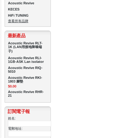
Acoustic Revive
KECES
HiFi TUNiNG
查看所有品牌
最新產品
Acoustic Revive RLT-
1K (LAN用接地降噪端
子)
Acoustic Revive RLI-
1GB-ASK Lan isolator
Acoustic Revive RIQ-
5010
Acoustic Revive RKI-
1803 腳墊
$0.00
Acoustic Revive RHR-
21
訂閱電子報
姓名:
電郵地址: