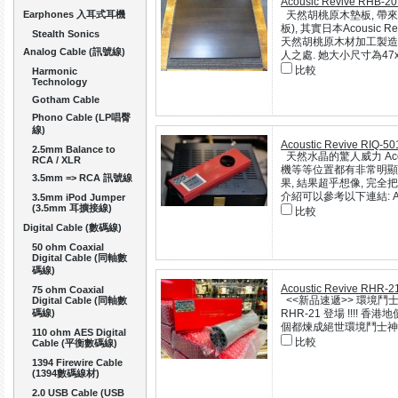
Acousic Revive RHB
Earphones 入耳式耳機
天然胡桃原木墊板, 帶來
板), 其實日本Acousi
Stealth Sonics
天然胡桃原木材加工製造
Analog Cable (訊號線)
人之處. 她大小尺寸為47x38
比較
Harmonic
Technology
Gotham Cable
Phono Cable (LP唱臀
線)
Acoustic Revive RIQ-50
2.5mm Balance to
天然水晶的驚人威力 Acou
RCA / XLR
機等等位置都有非常明顯
3.5mm => RCA 訊號線
果, 結果超乎想像, 完全
介紹可以參考以下連結: Aud
3.5mm iPod Jumper
(3.5mm 耳擴接線)
比較
Digital Cable (數碼線)
50 ohm Coaxial
Digital Cable (同軸數
碼線)
Acoustic Revive RHR-2
75 ohm Coaxial
Digital Cable (同軸數
<<新品速遞>> 環境鬥士又
碼線)
RHR-21 登場 !!!
個都煉成絕世環境鬥士神功, 能
110 ohm AES Digital
比較
Cable (平衡數碼線)
1394 Firewire Cable
(1394數碼線材)
2.0 USB Cable (USB