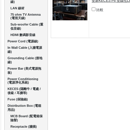
全新KECES P6 全線性L
線)
LAN 線材
比較
75 ohm TV Antenna
(電視天線)
Sub-woofer Cable (重
低音線)
HDMI 數碼影音線
Power Cord (電源線)
In Wall Cable (入牆電源
線)
Grounding Cable (接地
線)
Power Bar (美式電源拖
板)
Power Conditioning
(電源淨化系統)
KECES (隔離牛 / 電處 /
後級 / 耳擴等)
Fuse (保險絲)
Distribution Box (電箱
用品)
MCB Board (配電箱保
險掣)
Receptacle (牆插)