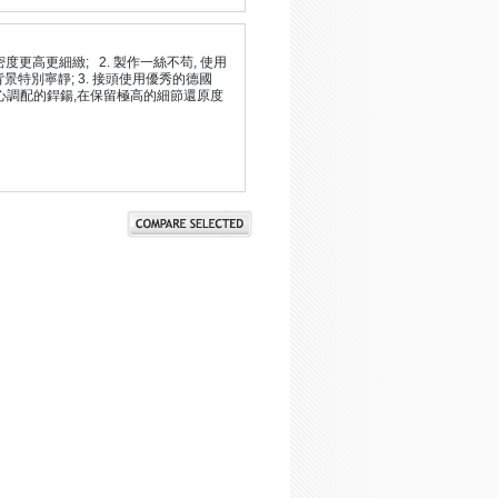
度更高更細緻; 2. 製作一絲不苟, 使用
景特別寧靜; 3. 接頭使用優秀的德國
自家精心調配的銲鍚,在保留極高的細節還原度