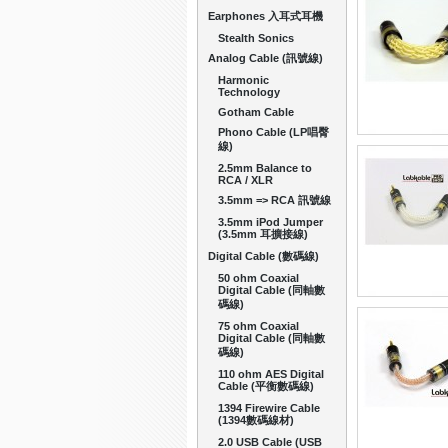
Earphones 入耳式耳機
Stealth Sonics
Analog Cable (訊號線)
Harmonic
Technology
Gotham Cable
Phono Cable (LP唱臀
線)
2.5mm Balance to
RCA / XLR
3.5mm => RCA 訊號線
3.5mm iPod Jumper
(3.5mm 耳擴接線)
Digital Cable (數碼線)
50 ohm Coaxial
Digital Cable (同軸數
碼線)
75 ohm Coaxial
Digital Cable (同軸數
碼線)
110 ohm AES Digital
Cable (平衡數碼線)
1394 Firewire Cable
(1394數碼線材)
2.0 USB Cable (USB