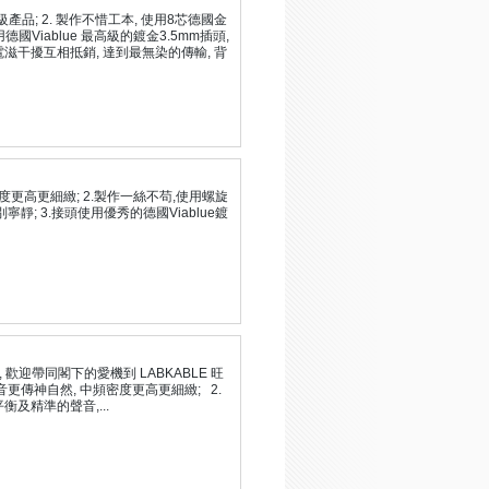
級產品; 2. 製作不惜工本, 使用8芯德國金
國Viablue 最高級的鍍金3.5mm插頭,
間的電滋干擾互相抵銷, 達到最無染的傳輸, 背
度更高更細緻; 2.製作一絲不苟,使用螺旋
; 3.接頭使用優秀的德國Viablue鍍
歡迎帶同閣下的愛機到 LABKABLE 旺
更傳神自然, 中頻密度更高更細緻; 2.
及精準的聲音,...