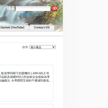
搜索
|
進階搜索
搜索提示
channel (YouTube)
Contact US
排序:
歡迎帶同閣下的愛機到 LABKABLE 旺
芯單晶銀及德國99比1的金銀合金接線為導
旋特殊編織法, 令導體間互相的干擾減到最低,