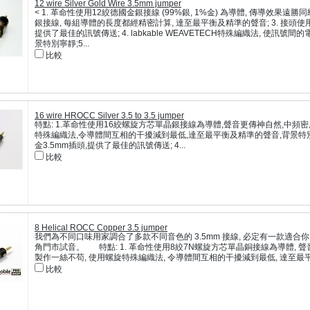
12 wire Silver Gold Wire 3.5mm jumper
< 1. 革命性使用12絞德國金銀接線 (99%銀, 1%金) 為導體, 傳導效果遠勝同
銀接線, 每組導體的長度都經精密計算, 達至最平衡及精準的聲音; 3. 接頭使用德
提供了最佳的訊號傳送; 4. labkable WEAVETECH特殊編織法, 使訊號
景特別寧靜;5...
比較
16 wire HROCC Silver 3.5 to 3.5 jumper
特點: 1.革命性使用16絞螺旋方芯單晶銀接線為導體,聲音更傳神自然,中頻密
特殊編織法,令導體間互相的干擾減到最低,達至最平衡及精準的聲音,背景特別寧靜
金3.5mm插頭,提供了最佳的訊號傳送; 4...
比較
8 Helical ROCC Copper 3.5 jumper
我們為不同口味用家調合了多款不同音色的 3.5mm 接線, 必定有一款適合你, 
角門市試音。 特點: 1. 革命性使用8絞7N螺旋方芯單晶銅接線為導體, 聲音
製作一絲不苟, 使用螺旋特殊編織法, 令導體間互相的干擾減到最低, 達至最平衡
比較