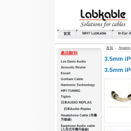
WHY Labkable
In Ear 
首頁
首頁
Analog
產品類別
3.5mm i
Les Davis Audio
Acoustic Revive
3.5mm i
Escart
Gotham Cable
Harmonic Technology
HIFI TUNING
Tiglon
日本AUDIO REPLAS
日本Audio Replas
Headphone Cable (耳機
升級線)
Earphone Audio cable
(入耳式耳機升級線)