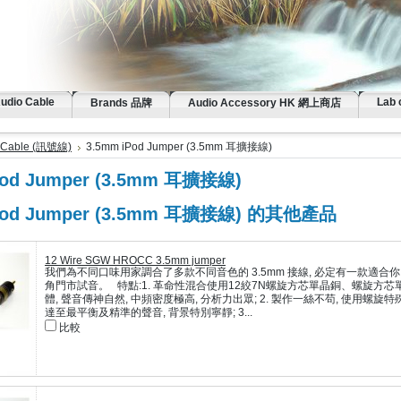
Audio Cable
Lab 
Brands 品牌
Audio Accessory HK 網上商店
 Cable (訊號線)
3.5mm iPod Jumper (3.5mm 耳擴接線)
Pod Jumper (3.5mm 耳擴接線)
Pod Jumper (3.5mm 耳擴接線) 的其他產品
12 Wire SGW HROCC 3.5mm jumper
我們為不同口味用家調合了多款不同音色的 3.5mm 接線, 必定有一款適合你, 
角門市試音。 特點:1. 革命性混合使用12絞7N螺旋方芯單晶銅、螺旋方
體, 聲音傳神自然, 中頻密度極高, 分析力出眾; 2. 製作一絲不苟, 使用螺
達至最平衡及精準的聲音, 背景特別寧靜; 3...
比較