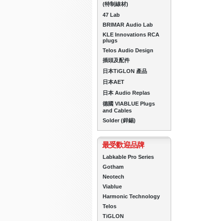
(特制線材)
47 Lab
BRIMAR Audio Lab
KLE Innovations RCA
plugs
Telos Audio Design
插頭及配件
日本TiGLON 產品
日本AET
日本 Audio Replas
德國 VIABLUE Plugs
and Cables
Solder (銲錫)
最受歡迎品牌
Labkable Pro Series
Gotham
Neotech
Viablue
Harmonic Technology
Telos
TiGLON